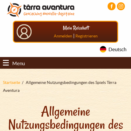
Direkt
Aller
Aller
zum
au
au
Inhalt
menu
pied
principal
de
Mein Reiseheft
page
|
Anmelden
Registrieren
Deutsch
Menu
Pfadnavigation
Startseite
Allgemeine Nutzungsbedingungen des Spiels Tèrra
Aventura
Allgemeine
Nutzungsbedingungen des