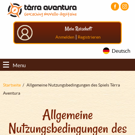
Direkt
Aller
Aller
zum
au
au
Inhalt
menu
pied
principal
de
Mein Reiseheft
page
|
Anmelden
Registrieren
Deutsch
Menu
Pfadnavigation
Startseite
Allgemeine Nutzungsbedingungen des Spiels Tèrra
Aventura
Allgemeine
Nutzungsbedingungen des