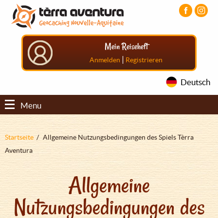
Direkt
Aller
Aller
zum
au
au
Inhalt
menu
pied
principal
de
Mein Reiseheft
page
|
Anmelden
Registrieren
Deutsch
Menu
Pfadnavigation
Startseite
Allgemeine Nutzungsbedingungen des Spiels Tèrra
Aventura
Allgemeine
Nutzungsbedingungen des