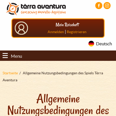
Direkt
Aller
Aller
zum
au
au
Inhalt
menu
pied
principal
de
Mein Reiseheft
page
|
Anmelden
Registrieren
Deutsch
Menu
Pfadnavigation
Startseite
Allgemeine Nutzungsbedingungen des Spiels Tèrra
Aventura
Allgemeine
Nutzungsbedingungen des