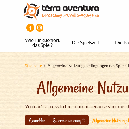
Direkt
Aller
Aller
zum
au
au
Inhalt
menu
pied
principal
de
page
Wie funktioniert
Die Spielwelt
Die Pa
das Spiel?
Pfadnavigation
Startseite
Allgemeine Nutzungsbedingungen des Spiels 
Allgemeine Nutzu
You can't access to the content because you must 
Anmelden
Se créer un compte
Allgemeine Nutzungsb