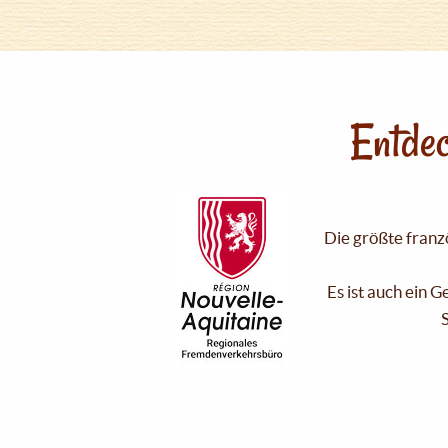
Entdec
Die größte franzö
Es ist auch ein 
S