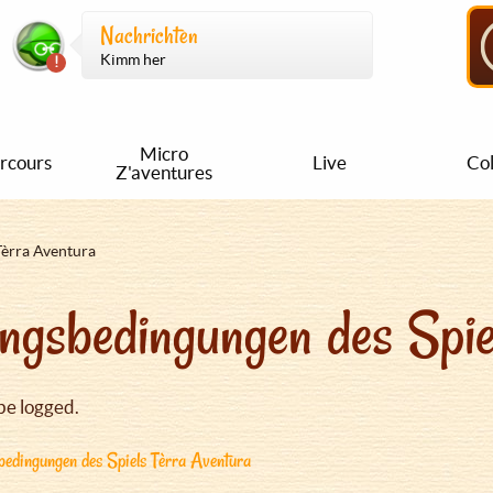
Nachrichten
Kimm her
Micro
rcours
Live
Col
Z'aventures
Tèrra Aventura
ngsbedingungen des Spie
be logged.
edingungen des Spiels Tèrra Aventura