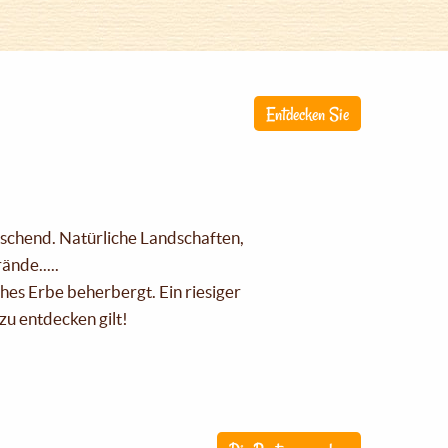
Entdecken Sie
raschend. Natürliche Landschaften,
nde.....
ches Erbe beherbergt. Ein riesiger
zu entdecken gilt!