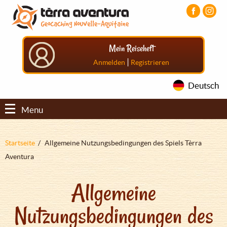
Direkt
Aller
Aller
zum
au
au
Inhalt
menu
pied
principal
de
Mein Reiseheft
page
|
Anmelden
Registrieren
Deutsch
Menu
Pfadnavigation
Startseite
Allgemeine Nutzungsbedingungen des Spiels Tèrra
Aventura
Allgemeine
Nutzungsbedingungen des