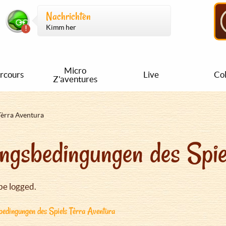
Nachrichten
Kimm her
Micro
rcours
Live
Col
Z'aventures
Tèrra Aventura
ngsbedingungen des Spie
be logged.
edingungen des Spiels Tèrra Aventura