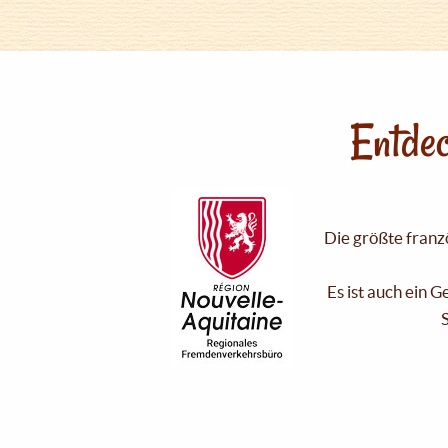
Entdec
Die größte franzö
Es ist auch ein 
S