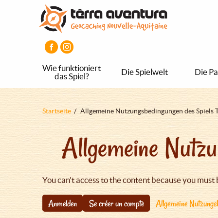
Direkt
Aller
Aller
zum
au
au
Inhalt
menu
pied
principal
de
page
Wie funktioniert
Die Spielwelt
Die Pa
das Spiel?
Pfadnavigation
Startseite
Allgemeine Nutzungsbedingungen des Spiels 
Allgemeine Nutzu
You can't access to the content because you must 
Anmelden
Se créer un compte
Allgemeine Nutzungsb