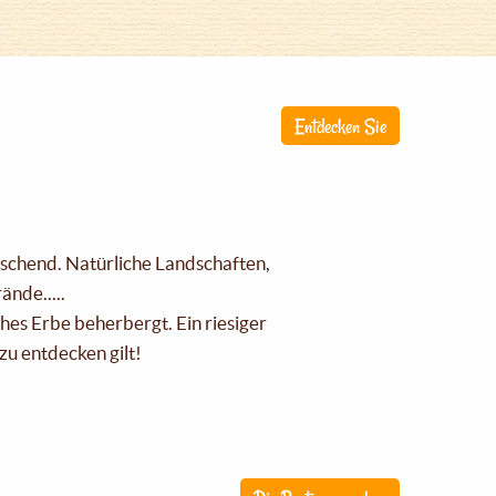
Entdecken Sie
raschend. Natürliche Landschaften,
nde.....
ches Erbe beherbergt. Ein riesiger
zu entdecken gilt!