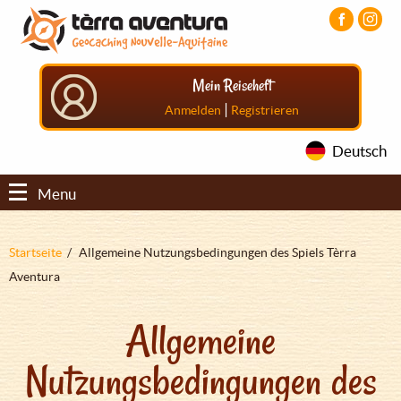
Direkt
Aller
Aller
zum
au
au
Inhalt
menu
pied
principal
de
Mein Reiseheft
page
|
Anmelden
Registrieren
Deutsch
Menu
Pfadnavigation
Startseite
Allgemeine Nutzungsbedingungen des Spiels Tèrra
Aventura
Allgemeine
Nutzungsbedingungen des