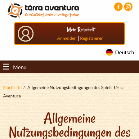
Direkt
Aller
Aller
zum
au
au
Inhalt
menu
pied
principal
de
Mein Reiseheft
page
|
Anmelden
Registrieren
Deutsch
Menu
Pfadnavigation
Startseite
Allgemeine Nutzungsbedingungen des Spiels Tèrra
Aventura
Allgemeine
Nutzungsbedingungen des