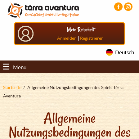
Direkt
Aller
Aller
zum
au
au
Inhalt
menu
pied
principal
de
Mein Reiseheft
page
|
Anmelden
Registrieren
Deutsch
Menu
Pfadnavigation
Startseite
Allgemeine Nutzungsbedingungen des Spiels Tèrra
Aventura
Allgemeine
Nutzungsbedingungen des