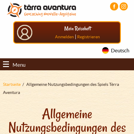
Direkt
Aller
Aller
zum
au
au
Inhalt
menu
pied
principal
de
Mein Reiseheft
page
|
Anmelden
Registrieren
Deutsch
Menu
Pfadnavigation
Startseite
Allgemeine Nutzungsbedingungen des Spiels Tèrra
Aventura
Allgemeine
Nutzungsbedingungen des