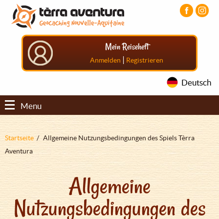
Direkt
Aller
Aller
zum
au
au
Inhalt
menu
pied
principal
de
Mein Reiseheft
page
|
Anmelden
Registrieren
Deutsch
Menu
Pfadnavigation
Startseite
Allgemeine Nutzungsbedingungen des Spiels Tèrra
Aventura
Allgemeine
Nutzungsbedingungen des