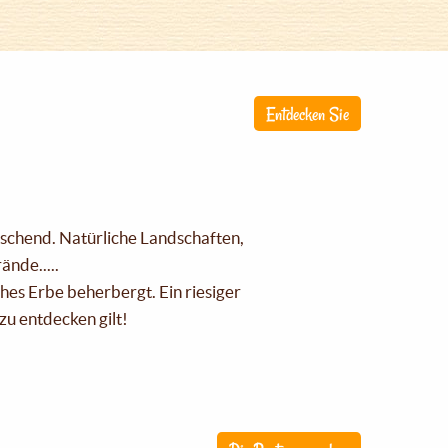
Entdecken Sie
raschend. Natürliche Landschaften,
nde.....
ches Erbe beherbergt. Ein riesiger
zu entdecken gilt!