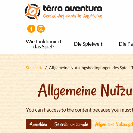
Direkt
Aller
Aller
zum
au
au
Inhalt
menu
pied
principal
de
page
Wie funktioniert
Die Spielwelt
Die Pa
das Spiel?
Pfadnavigation
Startseite
Allgemeine Nutzungsbedingungen des Spiels 
Allgemeine Nutzu
You can't access to the content because you must 
Anmelden
Se créer un compte
Allgemeine Nutzungsb