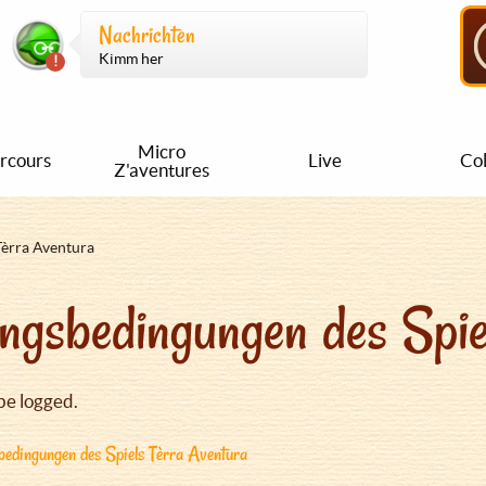
Nachrichten
Kimm her
Micro
rcours
Live
Col
Z'aventures
Tèrra Aventura
ngsbedingungen des Spie
be logged.
edingungen des Spiels Tèrra Aventura