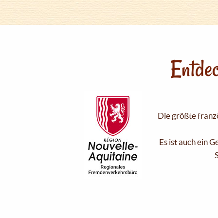
Entdec
Die größte franzö
Es ist auch ein 
S