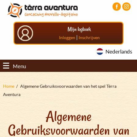
Overslaan
Aller
Aller
en
au
au
naar
menu
pied
de
principal
de
Mijn logboek
inhoud
page
gaan
|
Inloggen
Inschrijven
Nederlands
Menu
Kruimelpad
Home
Algemene Gebruiksvoorwaarden van het spel Tèrra
Aventura
Algemene
Gebruiksvoorwaarden van