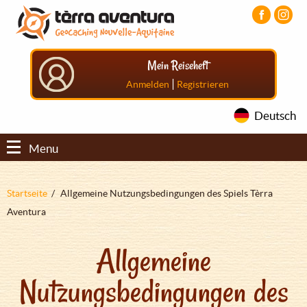
Direkt
Aller
Aller
zum
au
au
Inhalt
menu
pied
principal
de
Mein Reiseheft
page
|
Anmelden
Registrieren
Deutsch
Menu
Pfadnavigation
Startseite
Allgemeine Nutzungsbedingungen des Spiels Tèrra
Aventura
Allgemeine
Nutzungsbedingungen des