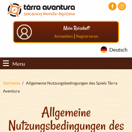
Direkt
Aller
Aller
zum
au
au
Inhalt
menu
pied
principal
de
Mein Reiseheft
page
|
Anmelden
Registrieren
Deutsch
Menu
Pfadnavigation
Startseite
Allgemeine Nutzungsbedingungen des Spiels Tèrra
Aventura
Allgemeine
Nutzungsbedingungen des