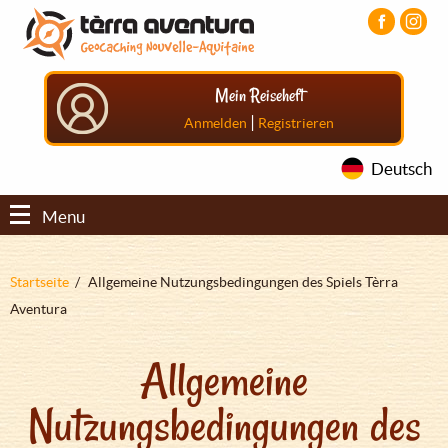
Direkt
Aller
Aller
zum
au
au
Inhalt
menu
pied
principal
de
Mein Reiseheft
page
|
Anmelden
Registrieren
Deutsch
Menu
Pfadnavigation
Startseite
Allgemeine Nutzungsbedingungen des Spiels Tèrra
Aventura
Allgemeine
Nutzungsbedingungen des