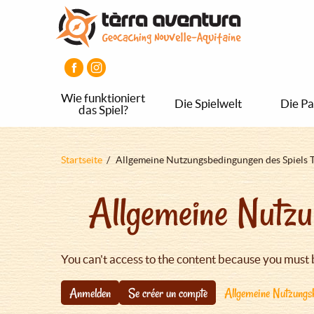
Direkt
Aller
Aller
zum
au
au
Inhalt
menu
pied
principal
de
page
Wie funktioniert
Die Spielwelt
Die Pa
das Spiel?
Pfadnavigation
Startseite
Allgemeine Nutzungsbedingungen des Spiels 
Allgemeine Nutzu
You can't access to the content because you must 
Anmelden
Se créer un compte
Allgemeine Nutzungsb