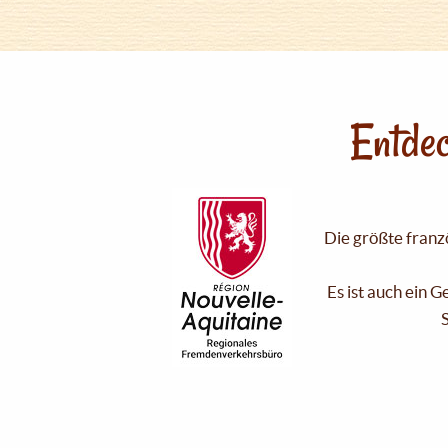
Entdec
Die größte franzö
Es ist auch ein 
S