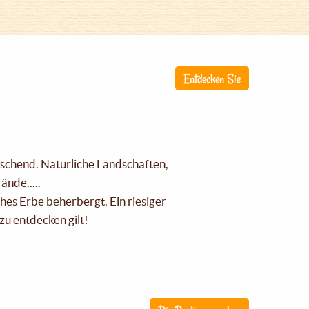
Entdecken Sie
raschend. Natürliche Landschaften,
nde.....
ches Erbe beherbergt. Ein riesiger
zu entdecken gilt!