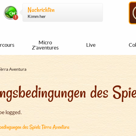
Nachrichten
Kimm her
Micro
rcours
Live
Col
Z'aventures
Tèrra Aventura
ngsbedingungen des Spie
be logged.
edingungen des Spiels Tèrra Aventura