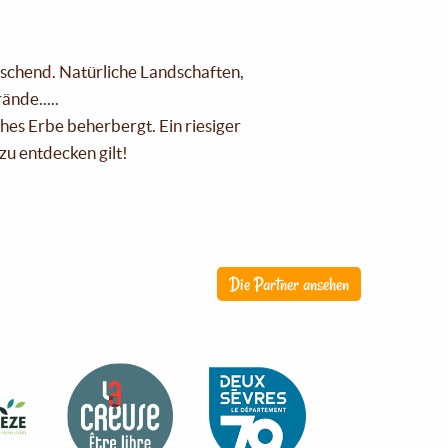
raschend. Natürliche Landschaften,
nde.....
ches Erbe beherbergt. Ein riesiger
zu entdecken gilt!
Die Partner ansehen