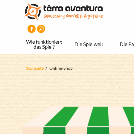
Direkt
Aller
Aller
zum
au
au
Inhalt
menu
pied
principal
de
page
Wie funktioniert
Die Spielwelt
Die Pa
das Spiel?
Pfadnavigation
Startseite
Online-Shop