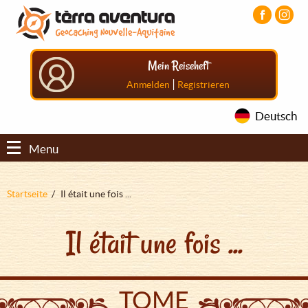
Direkt
Aller
Aller
zum
au
au
Inhalt
menu
pied
principal
de
Mein Reiseheft
page
|
Anmelden
Registrieren
Deutsch
Menu
Pfadnavigation
Startseite
Il était une fois ...
Il était une fois ...
TOME