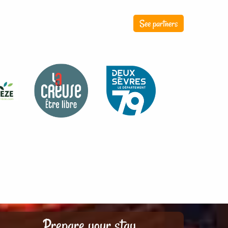
See partners
Prepare your stay