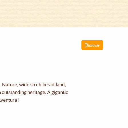
Discover
g. Nature, wide stretches of land,
an outstanding heritage. A gigantic
Aventura !