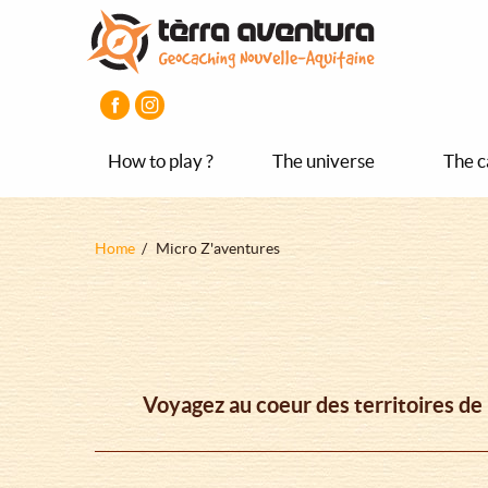
Aller
Aller
Aller
au
au
au
contenu
menu
pied
principal
principal
de
page
How to play ?
The universe
The c
Fil
Home
Micro Z'aventures
d'Ariane
Voyagez au coeur des territoires de