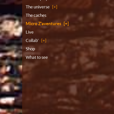
Sitemap
The universe
The caches
Micro Z'aventures
Live
Collab'
Shop
What to see