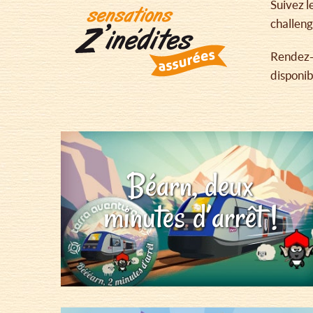
Suivez l
challeng
Rendez-v
disponib
Béarn, deux
minutes d’arrêt !