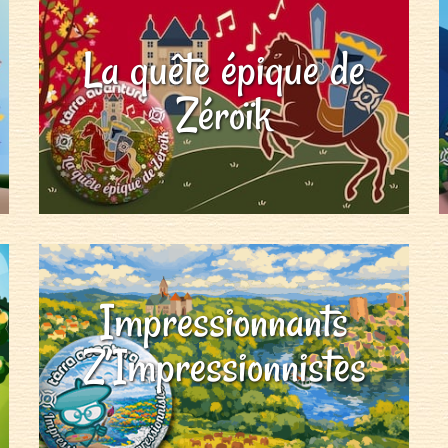
La quête épique de
Zéroïk
Impressionnants
Z’Impressionnistes