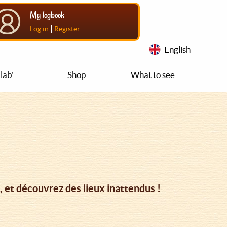
My logbook
|
Log in
Register
English
lab'
Shop
What to see
 et découvrez des lieux inattendus !