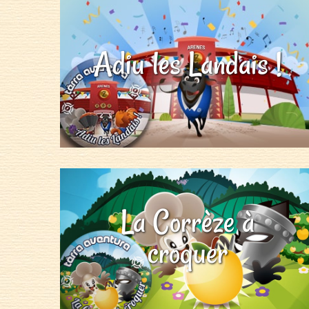
Adiu les Landais !
La Corrèze à
croquer