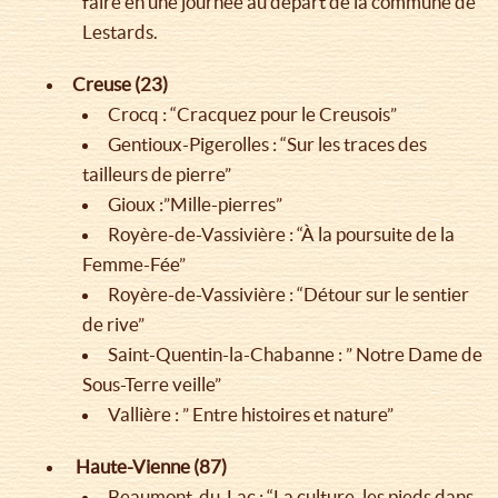
faire en une journée au départ de la commune de
Lestards.
Creuse (23)
Crocq : “Cracquez pour le Creusois”
Gentioux-Pigerolles : “Sur les traces des
tailleurs de pierre”
Gioux :”Mille-pierres”
Royère-de-Vassivière : “À la poursuite de la
Femme-Fée”
Royère-de-Vassivière : “Détour sur le sentier
de rive”
Saint-Quentin-la-Chabanne : ” Notre Dame de
Sous-Terre veille”
Vallière : ” Entre histoires et nature”
Haute-Vienne (87)
Beaumont-du-Lac : “La culture, les pieds dans