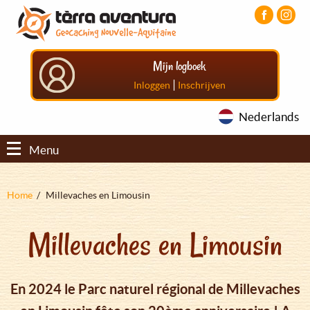
Overslaan
Aller
Aller
en
au
au
naar
menu
pied
de
principal
de
Mijn logboek
inhoud
page
gaan
|
Inloggen
Inschrijven
Nederlands
Menu
Kruimelpad
Home
Millevaches en Limousin
Millevaches en Limousin
En 2024 le Parc naturel régional de Millevaches