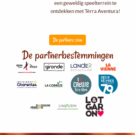
een geweldig speelterrein te
ontdekken met Tèrra Aventura!
De partners zien
De partnerbestemmingen