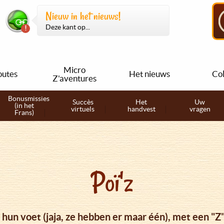
Nieuw in het nieuws!
Deze kant op...
Micro
outes
Het nieuws
Col
Z'aventures
Bonusmissies
Succès
Het
Uw
(in het
virtuels
handvest
vragen
Frans)
Poï'z
un voet (jaja, ze hebben er maar één), met een "Z"