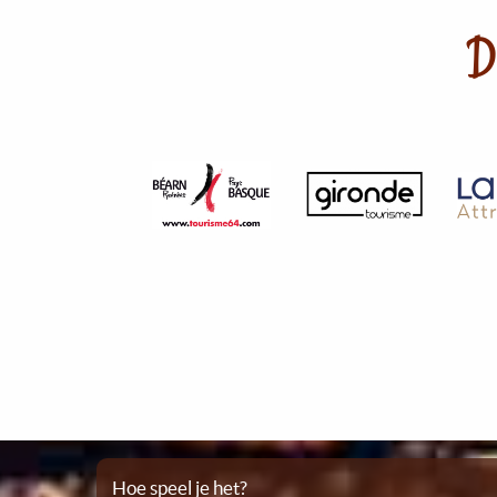
D
Hoe speel je het?