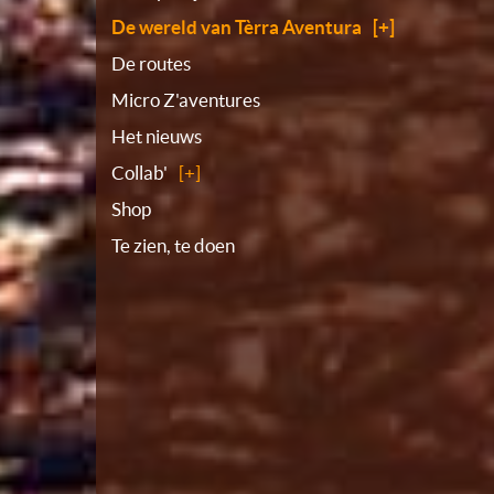
Plattegrond
De wereld van Tèrra Aventura
De routes
Micro Z'aventures
Het nieuws
Collab'
Shop
Te zien, te doen