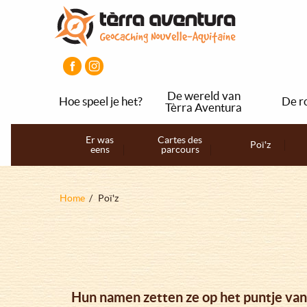
Overslaan
Aller
Aller
en
au
au
naar
menu
pied
de
principal
de
inhoud
page
gaan
De wereld van
Hoe speel je het?
De r
Tèrra Aventura
Navigation
Er was
Cartes des
Poï'z
eens
parcours
principale
Kruimelpad
Home
Poï'z
Hun namen zetten ze op het puntje van h