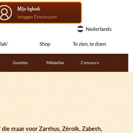
Mijn logboek
|
Inloggen
Inschrijven
Nederlands
lab'
Shop
Te zien, te doen
Goodies
Médailles
Concours
 die staat voor Zarthus, Zéroïk, Zabeth,