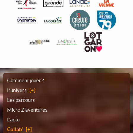
Plan
Comment jouer ?
L’univers
du
Les parcours
Micro Z'aventures
site
L'actu
Collab'