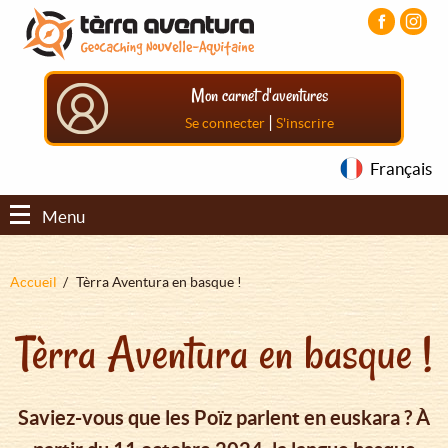
Aller
Aller
Aller
au
au
au
contenu
menu
pied
principal
principal
de
Mon carnet d'aventures
page
|
Se connecter
S'inscrire
Français
Menu
Fil
Accueil
Tèrra Aventura en basque !
d'Ariane
Tèrra Aventura en basque !
Saviez-vous que les Poïz parlent en euskara ? À