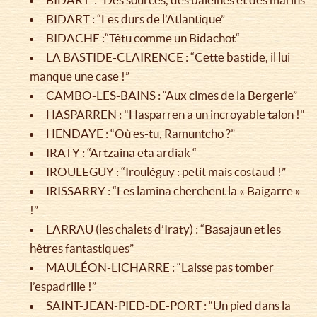
BIDART : “Les durs de l’Atlantique”
BIDACHE :“Têtu comme un Bidachot“
LA BASTIDE-CLAIRENCE : “Cette bastide, il lui
manque une case !”
CAMBO-LES-BAINS : “Aux cimes de la Bergerie”
HASPARREN : "Hasparren a un incroyable talon !"
HENDAYE : “Où es-tu, Ramuntcho ?”
IRATY : “Artzaina eta ardiak “
IROULEGUY : “Irouléguy : petit mais costaud !”
IRISSARRY : “Les lamina cherchent la « Baigarre »
!”
LARRAU (les chalets d’Iraty) : “Basajaun et les
hêtres fantastiques”
MAULÉON-LICHARRE : “Laisse pas tomber
l’espadrille !”
SAINT-JEAN-PIED-DE-PORT : “Un pied dans la