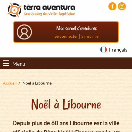
Aller
Aller
Aller
au
au
au
contenu
menu
pied
principal
principal
de
Mon carnet d'aventures
page
|
Se connecter
S'inscrire
Français
Menu
Fil
Accueil
Noël à Libourne
d'Ariane
Noël à Libourne
Depuis plus de 60 ans Libourne est la ville