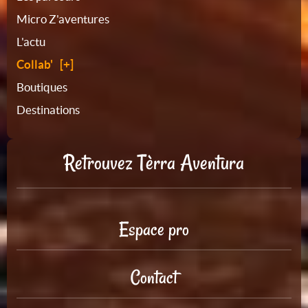
Micro Z'aventures
site
L'actu
Collab'
Boutiques
Destinations
Retrouvez Tèrra Aventura
Espace pro
Contact