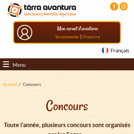
Aller
Aller
Aller
au
au
au
contenu
menu
pied
principal
principal
de
Mon carnet d'aventures
page
|
Se connecter
S'inscrire
Français
Menu
Fil
Accueil
Concours
d'Ariane
Concours
Toute l’année, plusieurs concours sont organisés