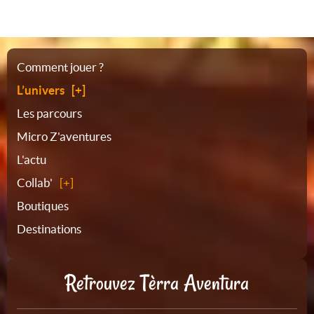
Plan
Comment jouer ?
L’univers
du
Les parcours
Micro Z'aventures
site
L'actu
Collab'
Boutiques
Destinations
Retrouvez Tèrra Aventura