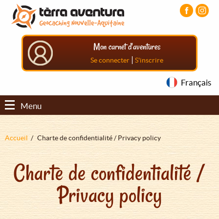
Aller
Aller
Aller
au
au
au
contenu
menu
pied
principal
principal
de
Mon carnet d'aventures
page
|
Se connecter
S'inscrire
Français
Menu
Fil
Accueil
Charte de confidentialité / Privacy policy
d'Ariane
Charte de confidentialité /
Privacy policy