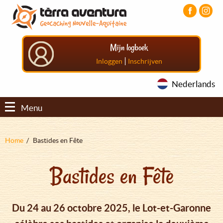
Overslaan
Aller
Aller
en
au
au
naar
menu
pied
de
principal
de
Mijn logboek
inhoud
page
gaan
|
Inloggen
Inschrijven
Nederlands
Menu
Kruimelpad
Home
Bastides en Fête
Bastides en Fête
Du 24 au 26 octobre 2025, le Lot-et-Garonne