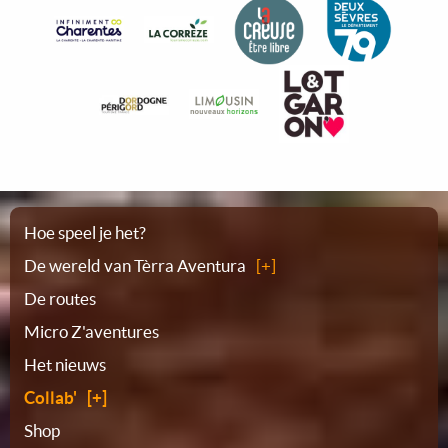
Plattegrond
Hoe speel je het?
De wereld van Tèrra Aventura
De routes
Micro Z'aventures
Het nieuws
Collab'
Shop