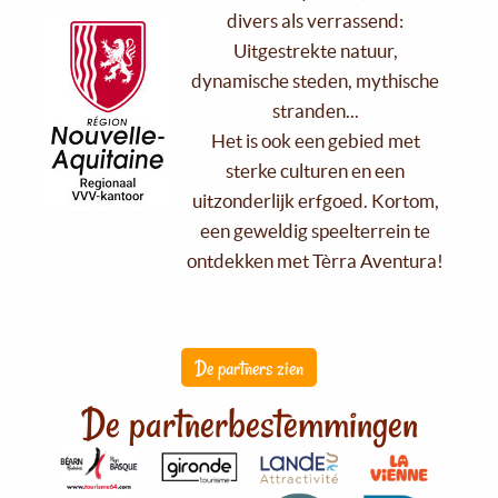
divers als verrassend:
Uitgestrekte natuur,
dynamische steden, mythische
stranden...
Het is ook een gebied met
sterke culturen en een
uitzonderlijk erfgoed. Kortom,
een geweldig speelterrein te
ontdekken met Tèrra Aventura!
De partners zien
De partnerbestemmingen