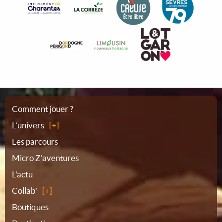
Plan
Comment jouer ?
L’univers
du
Les parcours
Micro Z'aventures
site
L'actu
Collab'
Boutiques