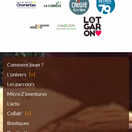
Plan
Comment jouer ?
L’univers
du
Les parcours
Micro Z'aventures
site
L'actu
Collab'
Boutiques