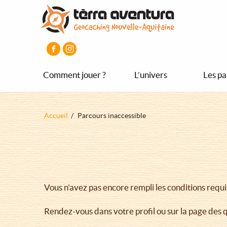
Aller
Aller
Aller
au
au
au
contenu
menu
pied
principal
principal
de
page
Comment jouer ?
L’univers
Les pa
Fil
Accueil
Parcours inaccessible
d'Ariane
Vous n'avez pas encore rempli les conditions requ
Rendez-vous dans votre profil ou sur la page des 