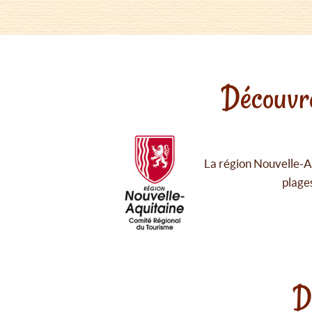
Découvre
La région Nouvelle-Aq
plages
D